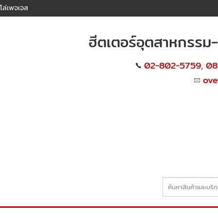
โล่เพจเจส
ฮีตเตอร์อุตสาหกรรม-มี
02-802-5759
08
,
ov