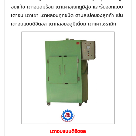
อบแห้ง เตาอบลมร้อน เตาเผาอุณหภูมิสูง และรับออกแบบ
เตาอบ เตาเผา เตาหลอมทุกชนิด ตามสเปคของลูกค้า เช่น
เตาอบแบบดิจิตอล เตาหลอมอลูมิเนียม เตาเผาเซรามิก
เตาอบแบบดิจิตอล