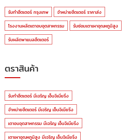
รับทำฮีตเตอร์ กรุงเทพ
จำหน่ายฮีตเตอร์ ราคาส่ง
โรงงานผลิตเตาอบอุตสาหกรรม
รับซ่อมเตาเผาอุณหภูมิสูง
รับผลิตพาแนลฮีตเตอร์
ตราสินค้า
รับทำฮีตเตอร์ มีเจริญ เอ็นจิเนียริ่ง
จำหน่ายฮีตเตอร์ มีเจริญ เอ็นจิเนียริ่ง
เตาอบอุตสาหกรรม มีเจริญ เอ็นจิเนียริ่ง
เตาเผาอุณหภูมิสูง มีเจริญ เอ็นจิเนียริ่ง