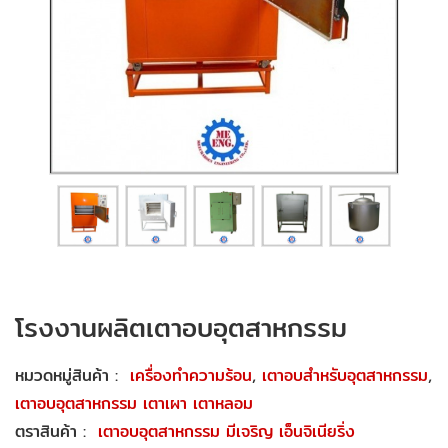
โรงงานผลิตเตาอบอุตสาหกรรม
หมวดหมู่สินค้า
:
เครื่องทำความร้อน
,
เตาอบสำหรับอุตสาหกรรม
,
เตาอบอุตสาหกรรม เตาเผา เตาหลอม
ตราสินค้า
:
เตาอบอุตสาหกรรม มีเจริญ เอ็นจิเนียริ่ง