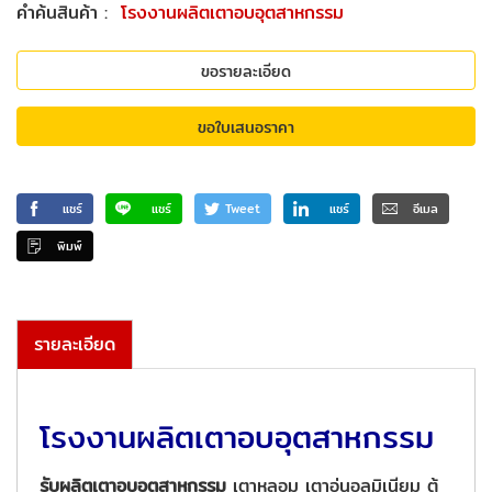
คำค้นสินค้า
:
โรงงานผลิตเตาอบอุตสาหกรรม
ขอรายละเอียด
ขอใบเสนอราคา
แชร์
แชร์
Tweet
แชร์
อีเมล
พิมพ์
รายละเอียด
โรงงานผลิตเตาอบอุตสาหกรรม
รับผลิตเตาอบอุตสาหกรรม
เตาหลอม เตาอุ่นอลูมิเนียม ตู้