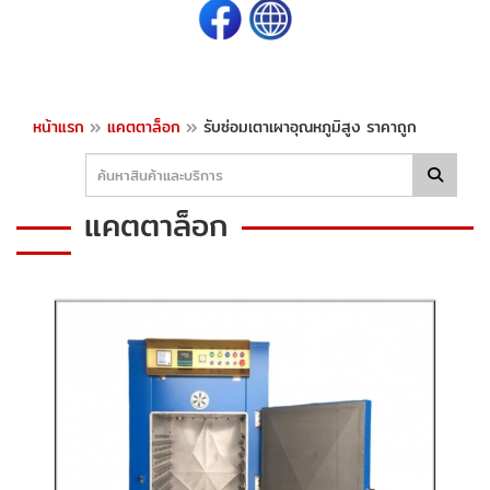
»
»
หน้าแรก
แคตตาล็อก
รับซ่อมเตาเผาอุณหภูมิสูง ราคาถูก
แคตตาล็อก