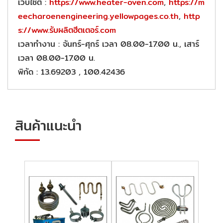
เว็บไซต์
:
https://www.heater-oven.com
,
https://m
eecharoenengineering.yellowpages.co.th
,
http
s://www.รับผลิตฮีตเตอร์.com
เวลาทำงาน
: จันทร์-ศุกร์ เวลา 08.00-17.00 น., เสาร์
เวลา 08.00-17.00 น.
พิกัด
: 13.69203 , 100.42436
สินค้าแนะนำ