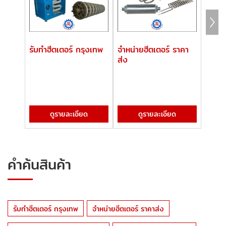
รับทำฮีตเตอร์ กรุงเทพ
จำหน่ายฮีตเตอร์ ราคา
โรงง
ส่ง
อุตส
ดูรายละเอียด
ดูรายละเอียด
คำค้นสินค้า
รับทำฮีตเตอร์ กรุงเทพ
จำหน่ายฮีตเตอร์ ราคาส่ง