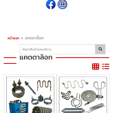
»
แคตตาล็อก
หน้าแรก
แคตตาล็อก